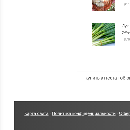
911
Лук 
уход
876
купить аттестат об 
Карта сайта
·
Политика конфиденциальности
·
Офер