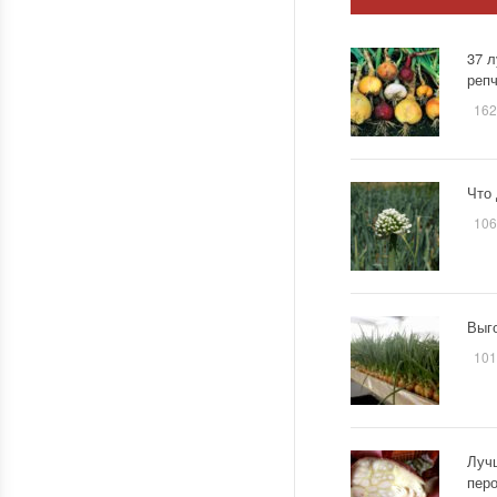
37 
репч
162
Что 
106
Выго
101
Лучш
пер