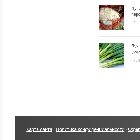
Лучш
пер
911
Лук 
уход
876
Карта сайта
·
Политика конфиденциальности
·
Офер