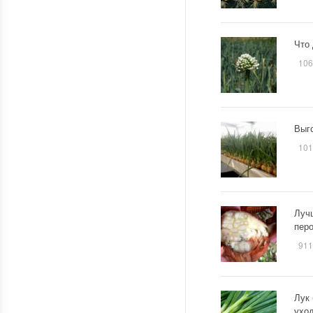
Что 
106
Выго
101
Лучш
пер
911
Лук 
уход